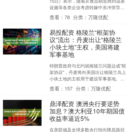
15日）表示，随着从食品制造商到温泉
设施等各类企业考虑转嫁中东冲突导致
的能源成本飙升，日本可能在夏季前后
查看：
78
分类：
万隆优配
迎来另一轮广泛的价....
易投配资 格陵兰“框架协
议”流出：丹麦出让“格陵兰
小块土地”主权，美国将建
军事基地
特朗普政府与北约就格陵兰问题达成"框
架协议"，丹麦将向美国出让格陵兰岛上
小块土地的主权用于建设军事基地。这
一安排避免了美国对欧洲加征关税的威
查看：
157
分类：
万隆优配
胁。....
鼎泽配资 澳洲央行要逆势
加息？澳大利亚10年期国债
收益率逼近5%
在美联储及全球多数央行转向降息路径