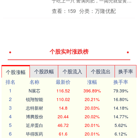
于吃上一只 膏满肉肥，一揭壳就金黄流
油的大闸蟹。 十足的分量、浓郁的蟹
查看：
159
分类：
万隆优配
香、鲜嫩的肉质、流油....
个股实时涨跌榜
个股跌幅
个股流入
个股流出
换手率
个股涨幅
排名
名称
最新价
涨幅
换手率
1
N展芯
116.52
396.89%
79.39%
2
锐翔智能
110.02
20.21%
16.80%
3
志特新材
14.8
20.03%
14.18%
4
博腾股份
20.44
20.02%
14.77%
5
近岸蛋白
46.72
20.01%
5.62%
6
毕得医药
61.6
20.01%
6.12%