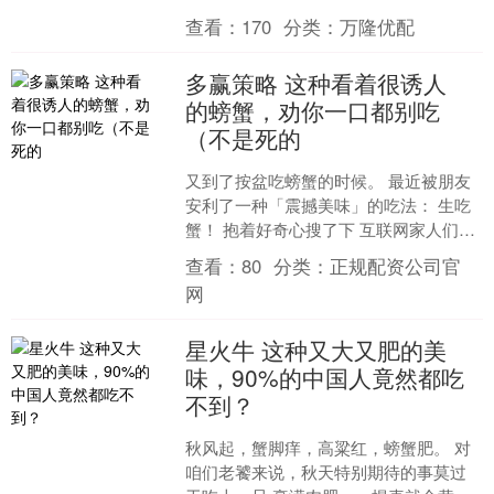
方式传递答案，甚至利用 AI 实时翻译作
查看：
170
分类：
万隆优配
弊内容。这类跨....
多赢策略 这种看着很诱人
的螃蟹，劝你一口都别吃
（不是死的
又到了按盆吃螃蟹的时候。 最近被朋友
安利了一种「震撼美味」的吃法： 生吃
蟹！ 抱着好奇心搜了下 互联网家人们如
是说—— 「肉质鲜咸软糯，和嗦果冻一
查看：
80
分类：
正规配资公司官
样顺滑」 ......
网
星火牛 这种又大又肥的美
味，90%的中国人竟然都吃
不到？
秋风起，蟹脚痒，高粱红，螃蟹肥。 对
咱们老饕来说，秋天特别期待的事莫过