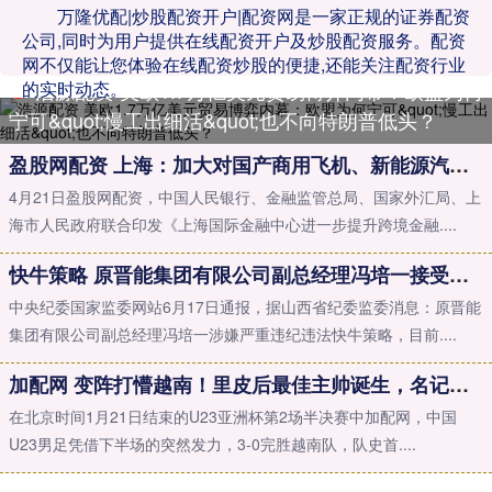
万隆优配|炒股配资开户|配资网是一家正规的证券配资
公司,同时为用户提供在线配资开户及炒股配资服务。配资
网不仅能让您体验在线配资炒股的便捷,还能关注配资行业
的实时动态。
浩源配资 美欧1.7万亿美元贸易博弈内幕：欧盟为何
宁可&quot;慢工出细活&quot;也不向特朗普低头？
盈股网配资 上海：加大对国产商用飞机、新能源汽车等重点出口企业的保险保障力度
4月21日盈股网配资，中国人民银行、金融监管总局、国家外汇局、上
海市人民政府联合印发《上海国际金融中心进一步提升跨境金融....
快牛策略 原晋能集团有限公司副总经理冯培一接受审查调查
中央纪委国家监委网站6月17日通报，据山西省纪委监委消息：原晋能
集团有限公司副总经理冯培一涉嫌严重违纪违法快牛策略，目前....
加配网 变阵打懵越南！里皮后最佳主帅诞生，名记呼吁：现在就让他带国足
在北京时间1月21日结束的U23亚洲杯第2场半决赛中加配网，中国
U23男足凭借下半场的突然发力，3-0完胜越南队，队史首....