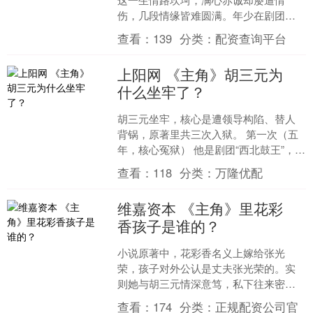
伤，几段情缘皆难圆满。年少在剧团
时，她与小生封潇潇互生情愫，这份纯
查看：
139
分类：
配资查询平台
粹干净的初恋满是美好，奈何....
上阳网 《主角》胡三元为
什么坐牢了？
胡三元坐牢，核心是遭领导构陷、替人
背锅，原著里共三次入狱。 第一次（五
年，核心冤狱） 他是剧团“西北鼓王”，性
格耿直，常顶撞外行领导黄正经，积怨
查看：
118
分类：
万隆优配
已久。排演《狐仙....
维嘉资本 《主角》里花彩
香孩子是谁的？
小说原著中，花彩香名义上嫁给张光
荣，孩子对外公认是丈夫张光荣的。实
则她与胡三元情深意笃，私下往来密
切，孩子身世一直备受众人议论，众人
查看：
174
分类：
正规配资公司官