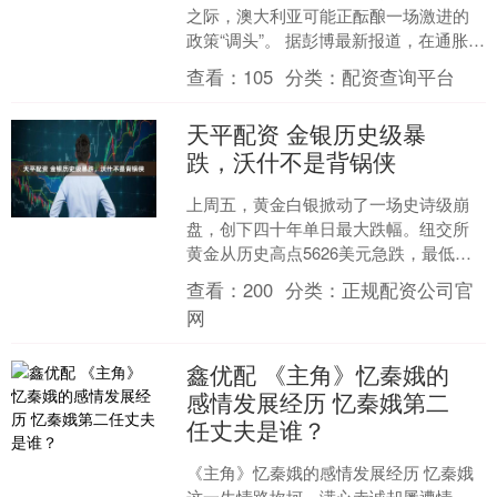
之际，澳大利亚可能正酝酿一场激进的
政策“调头”。 据彭博最新报道，在通胀居
高不下和劳动力市场强劲的驱动下，经
查看：
105
分类：
配资查询平台
济学家普遍预计澳洲....
天平配资 金银历史级暴
跌，沃什不是背锅侠
上周五，黄金白银掀动了一场史诗级崩
盘，创下四十年单日最大跌幅。纽交所
黄金从历史高点5626美元急跌，最低触
及4700美元；白银波动更为剧烈，盘中
查看：
200
分类：
正规配资公司官
振幅高达38%，....
网
鑫优配 《主角》忆秦娥的
感情发展经历 忆秦娥第二
任丈夫是谁？
《主角》忆秦娥的感情发展经历 忆秦娥
这一生情路坎坷，满心赤诚却屡遭情