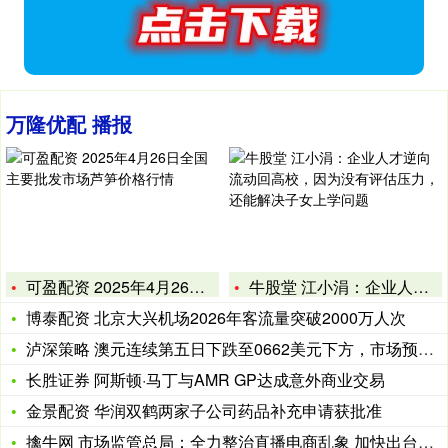
万隆优配 播报
可盈配资 2025年4月26日全国主要批发市场芦笋价格行情
牛股堂 江小涓：企业人才逆向流动回高校，因为没有评估压力，还
博泰配资 北京大兴机场2026年客流量突破2000万人次
泸深策略 澳元连续第五日下跌至0662美元下方，市场预期明年
长胜证券 阿斯顿·马丁与AMR GP达成意外商业交易
金景配资 华润双鹤两家子公司药品补充申请获批准
擒牛网 市场监管总局：全力整治直播电商乱象 加快出台《直播电