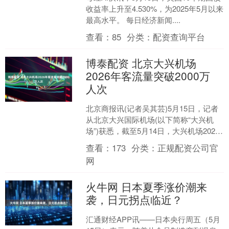
收益率上升至4.530%，为2025年5月以来
最高水平。 每日经济新闻....
查看：
85
分类：
配资查询平台
博泰配资 北京大兴机场
2026年客流量突破2000万
人次
北京商报讯(记者吴其芸)5月15日，记者
从北京大兴国际机场(以下简称“大兴机
场”)获悉，截至5月14日，大兴机场2026
年累计迎送进出港旅客2012.05万人次....
查看：
173
分类：
正规配资公司官
网
火牛网 日本夏季涨价潮来
袭，日元拐点临近？
汇通财经APP讯——日本央行周五（5月