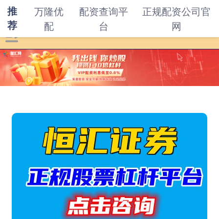
推
万隆优
配资查询平
正规配资公司官
荐
配
台
网