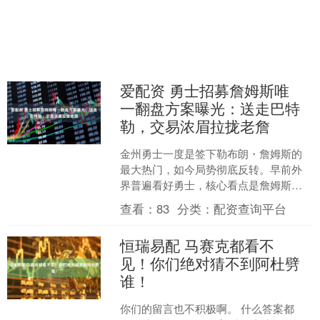
爱配资 勇士招募詹姆斯唯
一翻盘方案曝光：送走巴特
勒，交易浓眉拉拢老詹
金州勇士一度是签下勒布朗・詹姆斯的
最大热门，如今局势彻底反转。早前外
界普遍看好勇士，核心看点是詹姆斯有
望生涯首次和斯蒂芬・库里联手，但现
查看：
83
分类：
配资查询平台
在舆论风向大变，克利夫兰....
恒瑞易配 马赛克都看不
见！你们绝对猜不到阿杜劈
谁！
你们的留言也不积极啊。 什么答案都