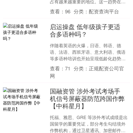
占有越来越重要的地位。这一趋势在基
础教育的启蒙阶段——少儿时期尤为突
查看：
96
分类：
配资查询平台
出：全国各地双语幼儿园的....
启运操盘 低年级孩子更适
合多语种吗？
伴随着英语的火爆，日语、韩语、德
语、法语、西班牙语、意大利语、俄语
等多语种培训也开始呈现低龄化趋势。
很多小学生已经不仅满足于学习简单的
查看：
71
分类：
正规配资公司官
英语，第二外语成为了新选择....
网
国融资管 涉外考试考场手
机信号屏蔽器防范跨国作弊
【中科星月】
托福、雅思、GRE 等涉外考试成绩是出
国留学的重要凭证，部分考生勾结境外
作弊机构，通过卫星通讯、加密邮件等