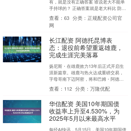
有，就是没有正确答案 谁说老大不能单
手持球的？ 正确答案就是老大科比 防守
的是狂人斯普雷维尔 好了，马上开始今
查看：
63
分类：
正规配资公司官
天的竞猜，这个我....
网
长江配资 阿德托昆博表
态：退役前希望重返雄鹿，
完成生涯完美落幕
扬尼斯・在雄鹿效力13年后正式开启生
涯新篇章。雄鹿与热火达成重磅交易，
字母哥南下迈阿密，将和巴姆・阿德巴
约组成极具统治力的内线组合。 这场转
查看：
112
分类：
万隆优配
会拉锯持续了将近一年....
华信配资 美国10年期国债
收益率上升至4.530%，为
2025年5月以来最高水平
每经AI快讯，5月15日，美国10年期国债