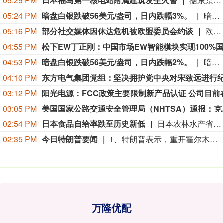
05:29 PM
日本福岛第一核电站附属建筑发生火警
据东京电力公司消息，当地时间8日15时35分左右，日本福岛第一核电站5号、6号机组服务建筑3、4层的火灾报警器发生启动。东京电力公司于当天16时01分向双叶消防本部报警。随后，消防部门赶赴现场确认，但未发现明火或冒烟。事件对核电站厂区设备没有造成影响，监测点以及厂区边界的尘埃监测仪等所测得的放射线量也未发现异常。（央视新闻）
05:24 PM
暗盘白银跌破56美元/盎司，日内跌幅3%。
暗盘白银跌破56美元/盎司，日内跌幅3%。
05:16 PM
部分社交媒体因休达危机被欧盟委员会约谈
欧盟委员会负责技术主权等事务的执行副主席汉娜·维尔库宁7日在社交媒体上表示，欧盟委员会当天就西班牙飞地休达局势约谈短视频平台TikTok和美国元公司（Meta），要求平台在危机期间加强内容监测并采取果断措施。 维尔库宁在社交媒体平台X上说，在危机情况下，社交媒体平台必须果断采取行动，维护数字空间完整性。她表示，平台应加强对相关内容的监测，并强化与事实核查机构的合作。 休达位于非洲西北部、直布罗陀海峡附近的地中海沿岸，与摩洛哥接壤。日前，大批非法移民从摩洛哥方向进入休达，引发近年来西班牙最严重的边境移民危机。 据德新社等媒体报道，一些进入休达的非法移民表示，他们此前从社交媒体获悉所谓“边境开放”“休达将提供住宿”以及“进入休达后可继续前往西班牙本土”等信息。 休达危机也引发了欧盟内部围绕外部边境管控和移民政策的新一轮争议。维尔库宁表示，欧盟委员会将于10日继续跟进相关情况。(新华社)
04:55 PM
04:53 PM
暗盘白银跌破56美元/盎司，日内跌幅2%。
暗盘白银跌破56美元/盎司，日内跌幅2%。
04:10 PM
03:12 PM
03:05 PM
美国国家公路交通安全管理局（NHTSA）通
02:54 PM
日本食品自给率跌至历史新低
日本农林水产省8月7日公布的数据显示，2025财年，即2025年4月至2026年3月，按热量计算的日本食品自给率下降1个百分点至37%，为历史最低水平。日本食品自给率是指国内生产的食品占国内食品总供给的比例。日本农林水产省表示，大米消费减少是食品自给率下降的重要原因。日本大米消费长期以来主要依靠本国供应，是日本食品自给率的重要支撑。米价上涨导致居民大米消费减少，国产大米提供的热量随之减少，显著拉低日本整体食品自给率。（CCTV国际时讯）
02:35 PM
今日特朗普要闻
1、特朗普表示，重开霍尔木兹海峡的谈判正在推进，尽管伊朗议员正在考虑对与美国和以色列相关的船只实施限制。 2、特朗普：（关于人工智能）这可能比石油还要重要。谁赢得人工智能，谁就赢得一切。就是如此重要。人工智能比互联网大很多倍。 3、报道称，美国总统特朗普近日在一次私下会晤中表示，他希望副总统万斯能够赢得2028年总统大选。 4、美国总统特朗普当地时间8月7日宣布，联邦政府将向多个关键矿产和电池项目投资30亿美元，旨在增加美国国内产量，并以此推动国家安全与产业政策。 5、美国总统特朗普6日否认他对国防部长赫格塞思不满，称对赫格塞思所做的工作“非常满意”。 6、白宫本周致信库克称，特朗普“正在考虑”解除其职务，并要求她在三周内回应有关抵押贷款欺诈的指控。 7、特朗普媒体集团退出与Crypto.com的两项交易。 8、当地时间8月6日，有记者在采访美国总统特朗普时提出，如果民主党人在中期选举后控制国会众议院，可能会再次试图弹劾他，特朗普表示，“很多人说我是有史以来最伟大的总统之一”。
万隆优配